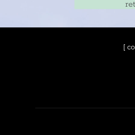
re
[ c