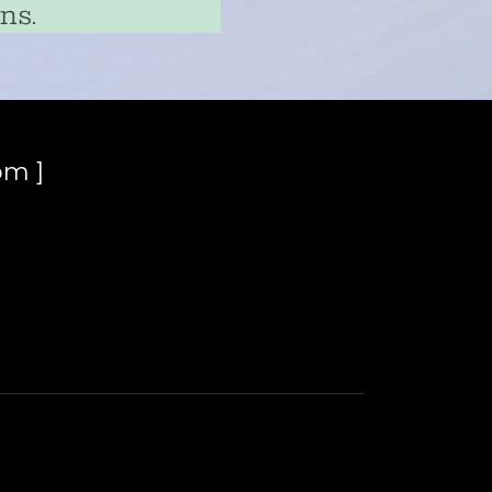
ns.
om ]