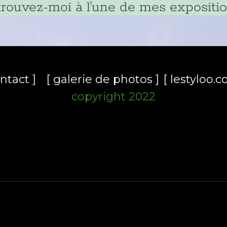
trouvez-moi à l'une de mes expositio
ontact ]
-
[ galerie de photos ]
-
[ lestyloo.c
copyright 2022